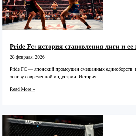
Pride Fc: история становления лиги и 
28 февраля, 2026
Pride FC — японский промоушен смешанных единоборств, к
основу современной индустрии. История
Pride
Read More »
Fc:
история
становления
лиги
и
ее