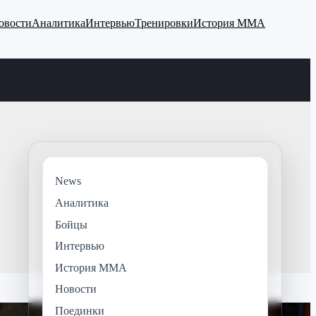
овости
Аналитика
Интервью
Тренировки
История ММА
News
Аналитика
Бойцы
Интервью
История ММА
Новости
Поединки