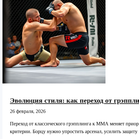
влияние
на
современное
ММА
Эволюция стиля: как переход от грэпп
26 февраля, 2026
Переход от классического грэпплинга к ММА меняет приори
критерии. Борцу нужно упростить арсенал, усилить защиту