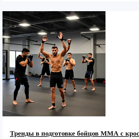
борьбы:
почему
её
стиль
доминирует
в
современном
ММА
Тренды в подготовке бойцов ММА с кро