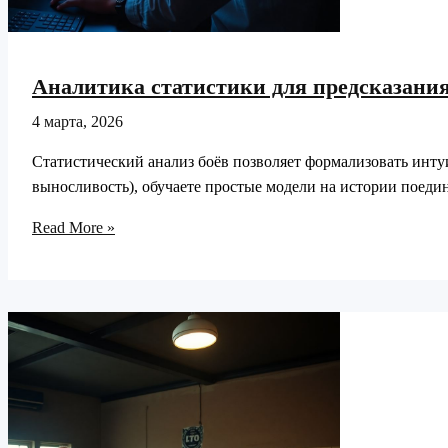
Аналитика статистики для предсказания
4 марта, 2026
Статистический анализ боёв позволяет формализовать интуи
выносливость), обучаете простые модели на истории поеди
Аналитика
Read More »
статистики
для
предсказания
исходов
боев:
разбор
реальных
примеров