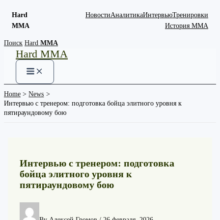
Hard
Новости
Аналитика
Интервью
Тренировки
MMA
История ММА
Skip
Поиск
Hard
MMA
Hard MMA
to
content
Home
News
Интервью с тренером: подготовка бойца элитного уровня к
пятираундовому бою
Интервью с тренером: подготовка
бойца элитного уровня к
пятираундовому бою
By
Алексей Громов
/
26 февраля, 2026