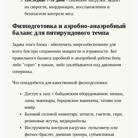
Последние 7-10 дней
- снижение нагрузки, акцент
на скорости, координации, восстановлении и
безопасном контроле веса.
Физподготовка и аэробно-анаэробный
баланс для пятирундового темпа
Задача этого блока - обеспечить энергообеспечение для
всего боя при сохранении мощности и взрывности. Без
правильного баланса аэробной и анаэробной работы боец
либо "горит" в начале, либо захлёбывается под давлением
соперника.
Что понадобится для качественной физподготовки:
Доступ к залу с бойцовским оборудованием: мешки,
лапы, макивары, борцовские манекены, татами или
ковёр.
Базовый силовой инвентарь: штанги, гантели, гири,
резиновые жгуты, медицинболы.
Инструменты контроля нагрузки: пульсометр или
фитнес‑браслет, дневник тренера, субъективная