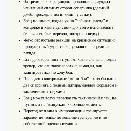
На тренировках регулярно проводились раунды с
имитацией сильных сторон соперника (дальний
джеб, проходы в ноги, клинч у сетки).
Боец понимает, когда нужно "забирать раунд" в
концовке и какие действия для этого использовать
(серия в стойке, перевод, контроль сверху).
Чётко отработаны реакции на кризисные ситуации:
пропущенный удар, сечка, усталость в середине
раунда.
Есть договорённости с углом: какие сигналы подаёт
тренер, что означают короткие команды, как
адаптироваться по ходу боя.
Проведены контрольные "мини-бои" - хотя бы один-
два спарринга с полным пятираундовым форматом и
тактическими задачами.
Боец может вслух пересказать тактический план, не
путаясь и не "выпуская" ключевые моменты.
Переход от плана к импровизации тренируется
заранее: не только по команде тренера, но и по
собственной оценке ситуации.