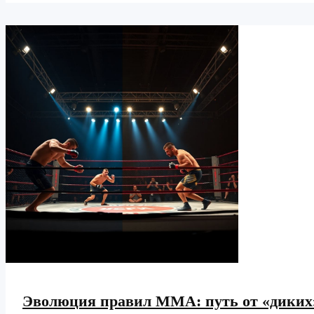
дебюту
в
крупной
организации:
путь
с
региональных
промоушенов
Эволюция правил ММА: путь от «диких»