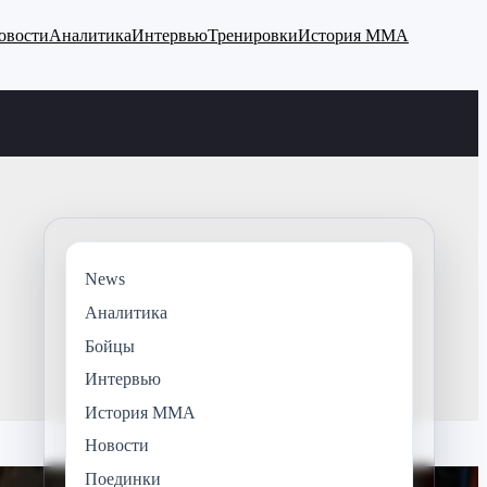
овости
Аналитика
Интервью
Тренировки
История ММА
News
Аналитика
Бойцы
Интервью
История ММА
Новости
Поединки