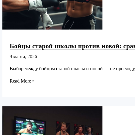
Бойцы старой школы против новой: сра
9 марта, 2026
Выбор между бойцом старой школы и новой — не про моду, а
Бойцы
Read More »
старой
школы
против
новой:
сравнение
тренировок
и