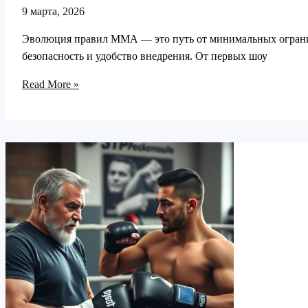
9 марта, 2026
Эволюция правил ММА — это путь от минимальных ограни
безопасность и удобство внедрения. От первых шоу
Эволюция
Read More »
правил
ММА:
путь
от
«диких»
времён
до
современного
формата
боёв