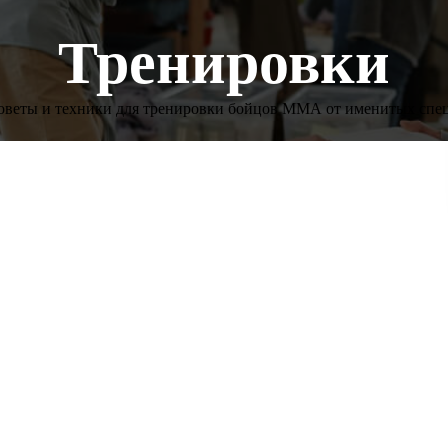
Тренировки
оветы и техники для тренировки бойцов ММА от именитых спец