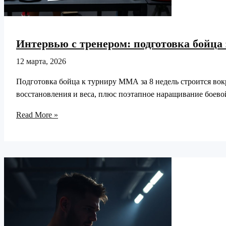
Интервью с тренером: подготовка бойца 
12 марта, 2026
Подготовка бойца к турниру ММА за 8 недель строится вокр
восстановления и веса, плюс поэтапное наращивание боево
Интервью
Read More »
с
тренером:
подготовка
бойца
за
8
недель
до