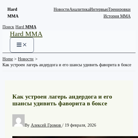
Hard
Новости
Аналитика
Интервью
Тренировки
MMA
История ММА
Skip
Поиск
Hard
MMA
Hard MMA
to
content
Home
Новости
Как устроен лагерь андердога и его шансы удивить фаворита в боксе
Как устроен лагерь андердога и его
шансы удивить фаворита в боксе
By
Алексей Громов
/
19 февраля, 2026