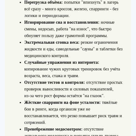
Перегрузка объёма:
попытки "впихнуть" в лагерь
всё сразу - много кроссов, железо, спарринги - без
логики и периодизации.
Игнорирование сна и восстановления:
ночные
смены, недосып, работа "на износ", что быстро
обнуляет пользу даже грамотной программы.
Экстремальная сгонка веса:
резкие ограничения
жидкости и еды, самодельные "сауны" и таблетки без
медицинского контроля.
Случайные упражнения из интернета:
копирование чужих круговых тренировок без учёта
возраста, веса, стажа и травм.
Отсутствие тестов и контроля:
отсутствие простых
проверок выносливости и силовых показателей,
из‑за чего рост формы остаётся "на глазок".
Жёсткие спарринги на фоне усталости:
тяжёлые
бои в ринге, когда организм уже не
восстанавливается, что резко повышает риск травм и
сотрясений.
Пренебрежение медосмотром:
отсутствие
актуального меддопуска и попытки скрыть травмы