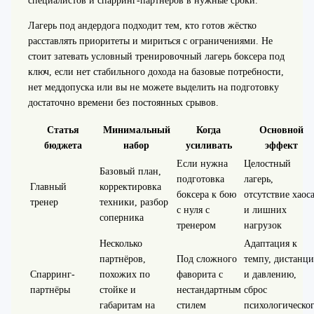
специалистов и спарринг-партнёров в нужные сроки.
Лагерь под андердога подходит тем, кто готов жёстко
расставлять приоритеты и мириться с ограничениями. Не
стоит затевать условный тренировочный лагерь боксера под
ключ, если нет стабильного дохода на базовые потребности,
нет меддопуска или вы не можете выделить на подготовку
достаточно времени без постоянных срывов.
Статья
Минимальный
Когда
Основной
бюджета
набор
усиливать
эффект
Если нужна
Целостный
Базовый план,
подготовка
лагерь,
Главный
корректировка
боксера к бою
отсутствие хаос
тренер
техники, разбор
с нуля с
и лишних
соперника
тренером
нагрузок
Несколько
Адаптация к
партнёров,
Под сложного
темпу, дистанц
Спарринг-
похожих по
фаворита с
и давлению,
партнёры
стойке и
нестандартным
сброс
габаритам на
стилем
психологическо