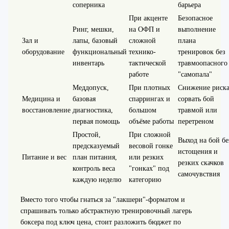
соперника
барьера
При акценте
Безопасное
Ринг, мешки,
на ОФП и
выполнение
Зал и
лапы, базовый
сложной
плана
оборудование
функциональный
технико-
тренировок без
инвентарь
тактической
травмоопасного
работе
"самопала"
Меддопуск,
При плотных
Снижение риск
Медицина и
базовая
спаррингах и
сорвать бой
восстановление
диагностика,
большом
травмой или
первая помощь
объёме работы
перетреном
Простой,
При сложной
Выход на бой бе
предсказуемый
весовой гонке
истощения и
Питание и вес
план питания,
или резких
резких скачков
контроль веса
"гонках" под
самочувствия
каждую неделю
категорию
Вместо того чтобы гнаться за "лакшери"-форматом и
спрашивать только абстрактную тренировочный лагерь
боксера под ключ цена, стоит разложить бюджет по