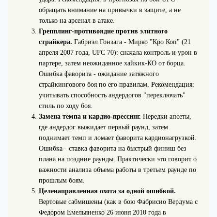
обращать внимание на привычки в защите, а не
только на арсенал в атаке.
Грепплинг-противоядие против элитного
страйкера.
Габриэл Гонзага - Мирко "Кро Коп" (21
апреля 2007 года, UFC 70): сначала контроль и урон в
партере, затем неожиданное хайкик-КО от борца.
Ошибка фаворита - ожидание затяжного
страйкингового боя по его правилам. Рекомендация:
учитывать способность андердогов "переключать"
стиль по ходу боя.
Замена темпа и кардио-прессинг.
Нередки апсеты,
где андердог выжидает первый раунд, затем
поднимает темп и ломает фаворита кардионагрузкой.
Ошибка - ставка фаворита на быстрый финиш без
плана на поздние раунды. Практически это говорит о
важности анализа объема работы в третьем раунде по
прошлым боям.
Целенаправленная охота за одной ошибкой.
Вертовые сабмишены (как в бою Фабрисио Вердума с
Федором Емельяненко 26 июня 2010 года в