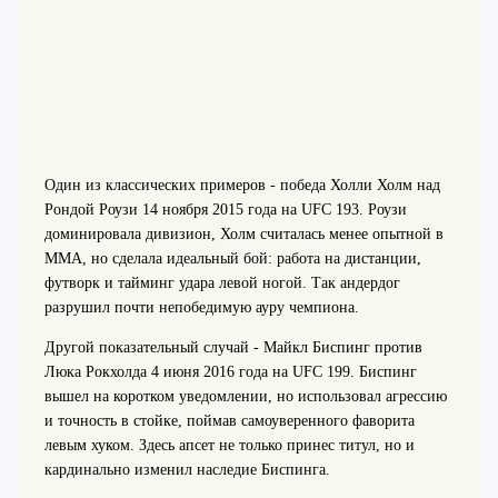
Один из классических примеров - победа Холли Холм над
Рондой Роузи 14 ноября 2015 года на UFC 193. Роузи
доминировала дивизион, Холм считалась менее опытной в
ММА, но сделала идеальный бой: работа на дистанции,
футворк и тайминг удара левой ногой. Так андердог
разрушил почти непобедимую ауру чемпиона.
Другой показательный случай - Майкл Биспинг против
Люка Рокхолда 4 июня 2016 года на UFC 199. Биспинг
вышел на коротком уведомлении, но использовал агрессию
и точность в стойке, поймав самоуверенного фаворита
левым хуком. Здесь апсет не только принес титул, но и
кардинально изменил наследие Биспинга.