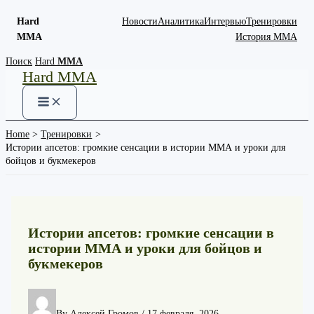
Hard
Новости
Аналитика
Интервью
Тренировки
MMA
История ММА
Skip
Поиск
Hard
MMA
Hard MMA
to
content
Home
Тренировки
Истории апсетов: громкие сенсации в истории ММА и уроки для
бойцов и букмекеров
Истории апсетов: громкие сенсации в
истории ММА и уроки для бойцов и
букмекеров
By
Алексей Громов
/
17 февраля, 2026