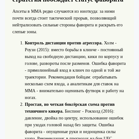
Апсеты в ММА редко случаются из ниоткуда: за ними
почти всегда стоит тактический прорыв, позволяющий
нейтрализовать сильные стороны фаворита и раскрыть его
слепые зоны.
Контроль дистанции против агрессора.
Холм -
Роузи (2015): вместо борьбы в клинче - постоянный
выход на свободную дистанцию, кики по корпусу и
голове, развороты после разменов. Ошибка фаворита
- прямолинейный вход в клинч по одной и той же
траектории. Рекомендация бойцам: отрабатывать
несколько схем входа, а аналитикам для ставок на
ММА - внимательно оценивать футворк и работу на
ногах.
Простая, но четкая боксёрская схема против
техничного кикера.
Биспинг - Рокхолд (2016):
давление, двойка по центру, использование ошибок
при уходах головой назад без защиты. Ошибка
фаворита - опущенные руки и недооценка силы
удара. Рекомендация: в прогнозах на бои UFC