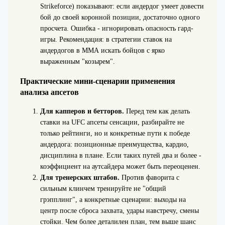
Strikeforce) показывают: если андердог умеет довести
бой до своей коронной позиции, достаточно одного
просчета. Ошибка - игнорировать опасность гард-
игры. Рекомендация: в стратегии ставок на
андердогов в ММА искать бойцов с ярко
выраженным "козырем".
Практические мини-сценарии применения
анализа апсетов
Для капперов и бетторов.
Перед тем как делать
ставки на UFC апсеты сенсации, разбирайте не
только рейтинги, но и конкретные пути к победе
андердога: позиционные преимущества, кардио,
дисциплина в плане. Если таких путей два и более -
коэффициент на аутсайдера может быть переоценен.
Для тренерских штабов.
Против фаворита с
сильным клинчем тренируйте не "общий
грэпплинг", а конкретные сценарии: выходы на
центр после сброса захвата, удары навстречу, смены
стойки. Чем более деталилен план, тем выше шанс