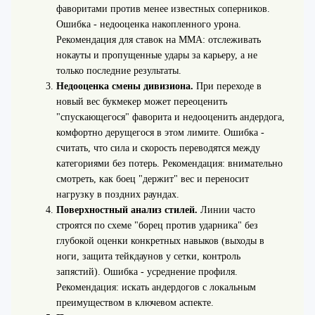
фаворитами против менее известных соперников.
Ошибка - недооценка накопленного урона.
Рекомендация для ставок на ММА: отслеживать
нокауты и пропущенные удары за карьеру, а не
только последние результаты.
Недооценка смены дивизиона.
При переходе в
новый вес букмекер может переоценить
"спускающегося" фаворита и недооценить андердога,
комфортно дерущегося в этом лимите. Ошибка -
считать, что сила и скорость переводятся между
категориями без потерь. Рекомендация: внимательно
смотреть, как боец "держит" вес и переносит
нагрузку в поздних раундах.
Поверхностный анализ стилей.
Линии часто
строятся по схеме "борец против ударника" без
глубокой оценки конкретных навыков (выходы в
ноги, защита тейкдаунов у сетки, контроль
запястий). Ошибка - усреднение профиля.
Рекомендация: искать андердогов с локальным
преимуществом в ключевом аспекте.