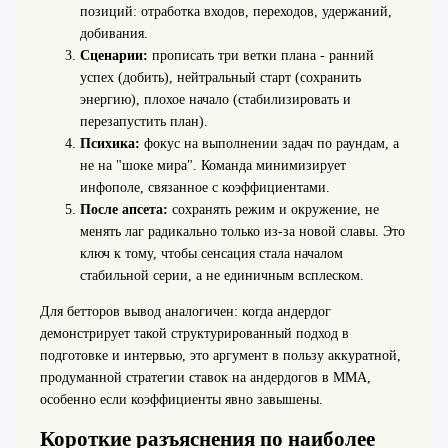
позиций: отработка входов, переходов, удержаний,
добивания.
Сценарии:
прописать три ветки плана - ранний
успех (добить), нейтральный старт (сохранить
энергию), плохое начало (стабилизировать и
перезапустить план).
Психика:
фокус на выполнении задач по раундам, а
не на "шоке мира". Команда минимизирует
инфополе, связанное с коэффициентами.
После апсета:
сохранять режим и окружение, не
менять лаг радикально только из-за новой славы. Это
ключ к тому, чтобы сенсация стала началом
стабильной серии, а не единичным всплеском.
Для бетторов вывод аналогичен: когда андердог
демонстрирует такой структурированный подход в
подготовке и интервью, это аргумент в пользу аккуратной,
продуманной стратегии ставок на андердогов в ММА,
особенно если коэффициенты явно завышены.
Короткие разъяснения по наиболее