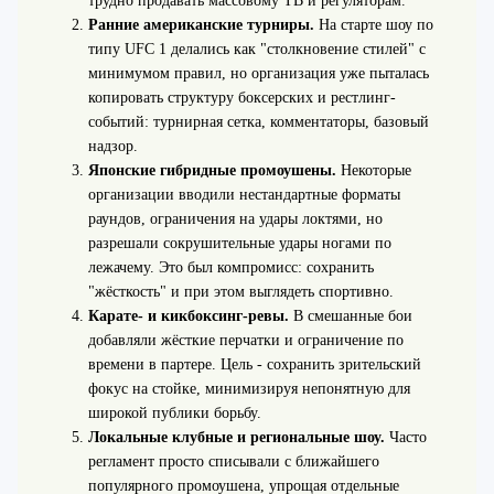
трудно продавать массовому ТВ и регуляторам.
Ранние американские турниры.
На старте шоу по
типу UFC 1 делались как "столкновение стилей" с
минимумом правил, но организация уже пыталась
копировать структуру боксерских и рестлинг-
событий: турнирная сетка, комментаторы, базовый
надзор.
Японские гибридные промоушены.
Некоторые
организации вводили нестандартные форматы
раундов, ограничения на удары локтями, но
разрешали сокрушительные удары ногами по
лежачему. Это был компромисс: сохранить
"жёсткость" и при этом выглядеть спортивно.
Карате- и кикбоксинг-ревы.
В смешанные бои
добавляли жёсткие перчатки и ограничение по
времени в партере. Цель - сохранить зрительский
фокус на стойке, минимизируя непонятную для
широкой публики борьбу.
Локальные клубные и региональные шоу.
Часто
регламент просто списывали с ближайшего
популярного промоушена, упрощая отдельные