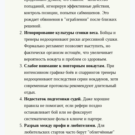
попаданий, игнорируя эффективные действия,
контроль позиции, попытки сабмишенов. Это
рождает обвинения в "ограблении" после близких
решений.
Игнорирование культуры сгонки веса.
Бойцы и
тренеры недооценивают риски агрессивной сушки.
Формально регламент позволяет выступить, но
фактически организм истощён, что увеличивает
вероятность нокаута и проблем со здоровьем.
Слабое внимание к повторным нокаутам.
При
интенсивном графике боёв и спаррингов тренеры
недооценивают последствия серии нокдаунов, хотя
современные протоколы рекомендуют длительный
отдых.
Недостаток подготовки судей.
Даже хорошие
правила не помогают, если рефери поздно
останавливает бой или не фиксирует
систематические фолы в клинче и партере.
Разрыв между профи и любителями.
Для
любительских стартов часто берут "облегчённые"