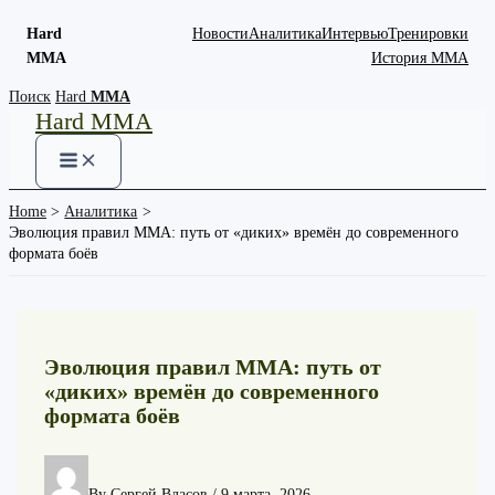
Hard
Новости
Аналитика
Интервью
Тренировки
MMA
История ММА
Skip
Поиск
Hard
MMA
Hard MMA
to
content
Home
Аналитика
Эволюция правил ММА: путь от «диких» времён до современного
формата боёв
Эволюция правил ММА: путь от
«диких» времён до современного
формата боёв
By
Сергей Власов
/
9 марта, 2026