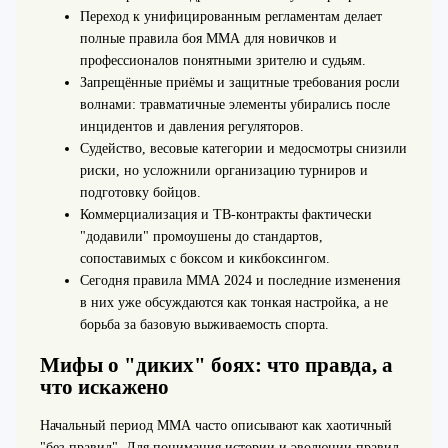
Переход к унифицированным регламентам делает
полные правила боя ММА для новичков и
профессионалов понятными зрителю и судьям.
Запрещённые приёмы и защитные требования росли
волнами: травматичные элементы убирались после
инцидентов и давления регуляторов.
Судейство, весовые категории и медосмотры снизили
риски, но усложнили организацию турниров и
подготовку бойцов.
Коммерциализация и ТВ‑контракты фактически
"додавили" промоушены до стандартов,
сопоставимых с боксом и кикбоксингом.
Сегодня правила ММА 2024 и последние изменения
в них уже обсуждаются как тонкая настройка, а не
борьба за базовую выживаемость спорта.
Мифы о "диких" боях: что правда, а
что искажено
Начальный период ММА часто описывают как хаотичный
"без правил". Для понимания истории и эволюции правил