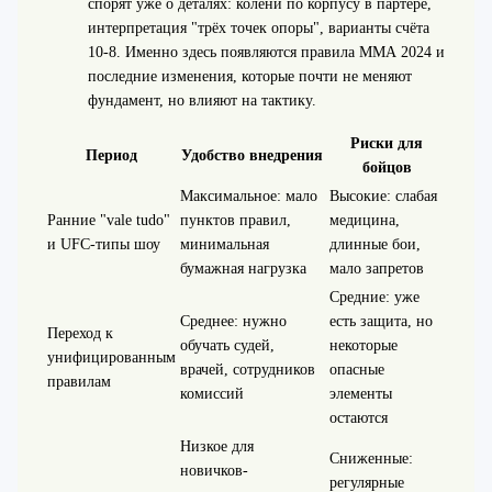
спорят уже о деталях: колени по корпусу в партере,
интерпретация "трёх точек опоры", варианты счёта
10-8. Именно здесь появляются правила ММА 2024 и
последние изменения, которые почти не меняют
фундамент, но влияют на тактику.
Риски для
Период
Удобство внедрения
бойцов
Максимальное: мало
Высокие: слабая
Ранние "vale tudo"
пунктов правил,
медицина,
и UFC‑типы шоу
минимальная
длинные бои,
бумажная нагрузка
мало запретов
Средние: уже
Среднее: нужно
есть защита, но
Переход к
обучать судей,
некоторые
унифицированным
врачей, сотрудников
опасные
правилам
комиссий
элементы
остаются
Низкое для
Сниженные:
новичков-
регулярные