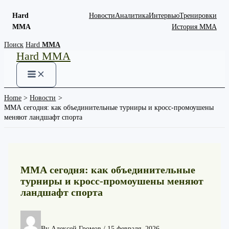
Hard
Новости
Аналитика
Интервью
Тренировки
MMA
История ММА
Skip
Поиск
Hard
MMA
Hard MMA
to
content
Home
Новости
ММА сегодня: как объединительные турниры и кросс-промоушены
меняют ландшафт спорта
ММА сегодня: как объединительные
турниры и кросс-промоушены меняют
ландшафт спорта
By
Алексей Громов
/
15 февраля, 2026