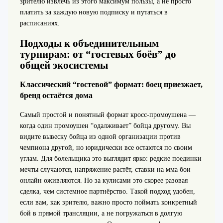
зрителю извлечь из этого максимум пользы, а не просто
платить за каждую новую подписку и путаться в
расписаниях.
Подходы к объединительным
турнирам: от “гостевых боёв” до
общей экосистемы
Классический “гостевой” формат: боец приезжает,
бренд остаётся дома
Самый простой и понятный формат кросс-промоушена —
когда один промоушен “одалживает” бойца другому. Вы
видите вывеску бойца из одной организации против
чемпиона другой, но юридически все остаются по своим
углам. Для болельщика это выглядит ярко: редкие поединки
мечты случаются, напряжение растёт, ставки на мма бои
онлайн оживляются. Но за кулисами это скорее разовая
сделка, чем системное партнёрство. Такой подход удобен,
если вам, как зрителю, важно просто поймать конкретный
бой в прямой трансляции, а не погружаться в долгую