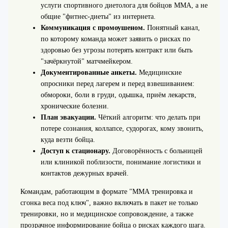
услуги спортивного диетолога для бойцов ММА, а не
общие "фитнес-диеты" из интернета.
Коммуникация с промоушеном.
Понятный канал,
по которому команда может заявить о рисках по
здоровью без угрозы потерять контракт или быть
"зачёркнутой" матчмейкером.
Документированные анкеты.
Медицинские
опросники перед лагерем и перед взвешиванием:
обмороки, боли в груди, одышка, приём лекарств,
хронические болезни.
План эвакуации.
Чёткий алгоритм: что делать при
потере сознания, коллапсе, судорогах, кому звонить,
куда везти бойца.
Доступ к стационару.
Договорённость с больницей
или клиникой поблизости, понимание логистики и
контактов дежурных врачей.
Командам, работающим в формате "ММА тренировка и
сгонка веса под ключ", важно включать в пакет не только
тренировки, но и медицинское сопровождение, а также
прозрачное информирование бойца о рисках каждого шага.