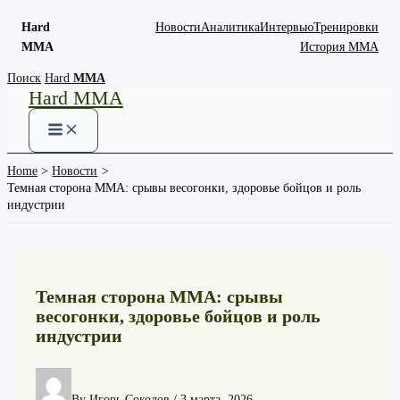
Hard
Новости
Аналитика
Интервью
Тренировки
MMA
История ММА
Skip
Поиск
Hard
MMA
Hard MMA
to
content
Home
Новости
Темная сторона ММА: срывы весогонки, здоровье бойцов и роль
индустрии
Темная сторона ММА: срывы
весогонки, здоровье бойцов и роль
индустрии
By
Игорь Соколов
/
3 марта, 2026