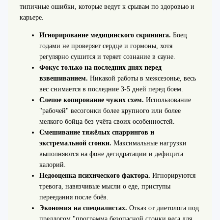
типичные ошибки, которые ведут к срывам по здоровью и
карьере.
Игнорирование медицинского скрининга.
Боец
годами не проверяет сердце и гормоны, хотя
регулярно сушится и теряет сознание в сауне.
Фокус только на последних днях перед
взвешиванием.
Никакой работы в межсезонье, весь
вес снимается в последние 3-5 дней перед боем.
Слепое копирование чужих схем.
Использование
"рабочей" весогонки более крупного или более
мелкого бойца без учёта своих особенностей.
Смешивание тяжёлых спаррингов и
экстремальной сгонки.
Максимальные нагрузки
выполняются на фоне дегидратации и дефицита
калорий.
Недооценка психического фактора.
Игнорируются
тревога, навязчивые мысли о еде, приступы
переедания после боёв.
Экономия на специалистах.
Отказ от диетолога под
предлогом "программа безопасной сгонки веса для