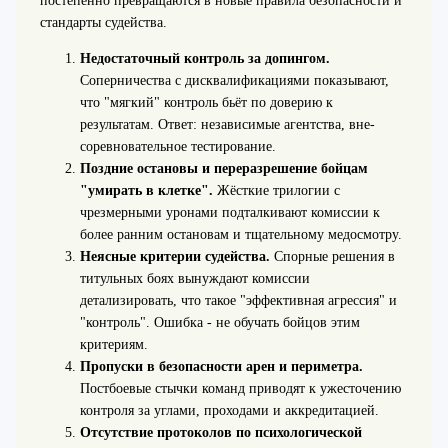
постепенно превращаются в новые правила безопасности и
стандарты судейства.
Недостаточный контроль за допингом.
Соперничества с дисквалификациями показывают,
что "мягкий" контроль бьёт по доверию к
результатам. Ответ: независимые агентства, вне-
соревновательное тестирование.
Поздние остановы и переразрешение бойцам
"умирать в клетке".
Жёсткие трилогии с
чрезмерными уронами подталкивают комиссии к
более ранним остановам и тщательному медосмотру.
Неясные критерии судейства.
Спорные решения в
титульных боях вынуждают комиссии
детализировать, что такое "эффективная агрессия" и
"контроль". Ошибка - не обучать бойцов этим
критериям.
Пропуски в безопасности арен и периметра.
Постбоевые стычки команд приводят к ужесточению
контроля за углами, проходами и аккредитацией.
Отсутствие протоколов по психологической