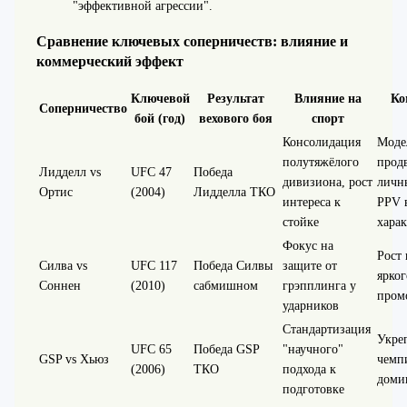
"эффективной агрессии".
Сравнение ключевых соперничеств: влияние и
коммерческий эффект
Ключевой
Результат
Влияние на
Ко
Соперничество
бой (год)
вехового боя
спорт
Консолидация
Моде
полутяжёлого
прод
Лидделл vs
UFC 47
Победа
дивизиона, рост
личн
Ортис
(2004)
Лидделла ТКО
интереса к
PPV в
стойке
хара
Фокус на
Рост
Силва vs
UFC 117
Победа Силвы
защите от
ярког
Соннен
(2010)
сабмишном
грэпплинга у
пром
ударников
Стандартизация
Укре
UFC 65
Победа GSP
"научного"
GSP vs Хьюз
чемп
(2006)
ТКО
подхода к
доми
подготовке