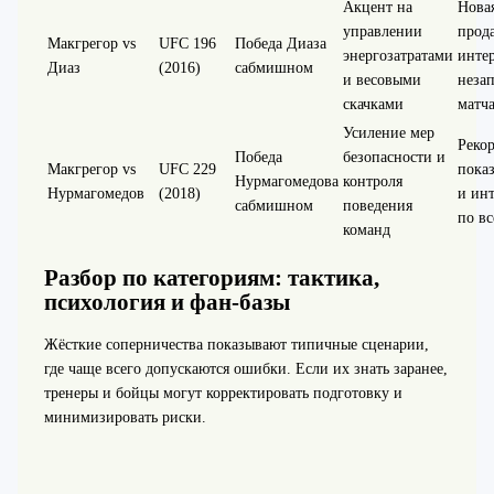
Акцент на
Нова
управлении
прод
Макгрегор vs
UFC 196
Победа Диаза
энергозатратами
интер
Диаз
(2016)
сабмишном
и весовыми
неза
скачками
матч
Усиление мер
Реко
Победа
безопасности и
Макгрегор vs
UFC 229
пока
Нурмагомедова
контроля
Нурмагомедов
(2018)
и ин
сабмишном
поведения
по в
команд
Разбор по категориям: тактика,
психология и фан-базы
Жёсткие соперничества показывают типичные сценарии,
где чаще всего допускаются ошибки. Если их знать заранее,
тренеры и бойцы могут корректировать подготовку и
минимизировать риски.