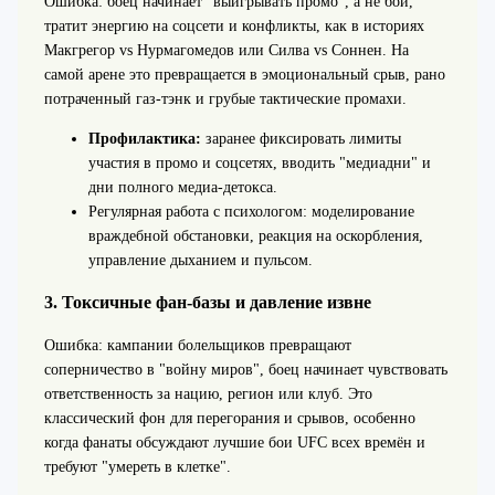
Ошибка: боец начинает "выигрывать промо", а не бой,
тратит энергию на соцсети и конфликты, как в историях
Макгрегор vs Нурмагомедов или Силва vs Соннен. На
самой арене это превращается в эмоциональный срыв, рано
потраченный газ-тэнк и грубые тактические промахи.
Профилактика:
заранее фиксировать лимиты
участия в промо и соцсетях, вводить "медиадни" и
дни полного медиа-детокса.
Регулярная работа с психологом: моделирование
враждебной обстановки, реакция на оскорбления,
управление дыханием и пульсом.
3. Токсичные фан-базы и давление извне
Ошибка: кампании болельщиков превращают
соперничество в "войну миров", боец начинает чувствовать
ответственность за нацию, регион или клуб. Это
классический фон для перегорания и срывов, особенно
когда фанаты обсуждают лучшие бои UFC всех времён и
требуют "умереть в клетке".