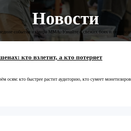
Новости
едние события из мира ММА. Узнайте о свежих боях и подписа
енах: кто взлетит, а кто потеряет
ём осям: кто быстрее растит аудиторию, кто сумеет монетизиров