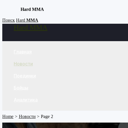
Hard MMA
Skip
Поиск
Hard
MMA
Hard MMA
to
Search
content
Главная
Новости
Поединки
Бойцы
Аналитика
Home
Новости
Page 2