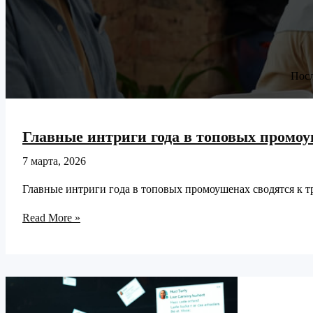
Посл
Главные интриги года в топовых промоуш
7 марта, 2026
Главные интриги года в топовых промоушенах сводятся к тр
Главные
Read More »
интриги
года
в
топовых
промоушенах: