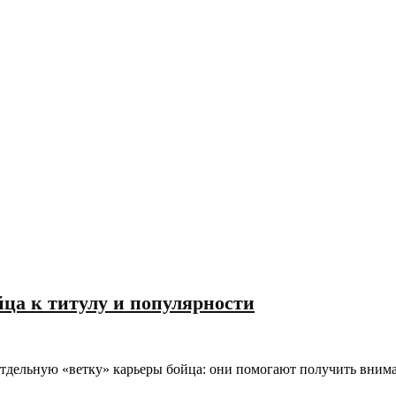
йца к титулу и популярности
 отдельную «ветку» карьеры бойца: они помогают получить вним