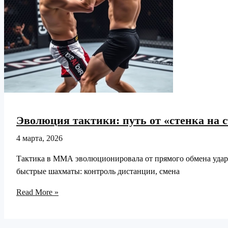
Эволюция тактики: путь от «стенка на с
4 марта, 2026
Тактика в ММА эволюционировала от прямого обмена удара
быстрые шахматы: контроль дистанции, смена
Эволюция
Read More »
тактики:
путь