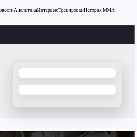
овости
Аналитика
Интервью
Тренировки
История ММА