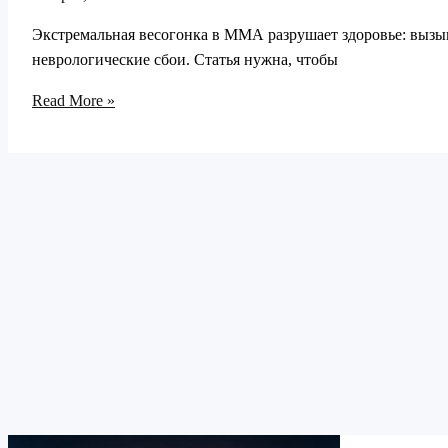
Экстремальная весогонка в ММА разрушает здоровье: вызыв
неврологические сбои. Статья нужна, чтобы
Темная
Read More »
сторона
ММА:
срывы
весогонки,
здоровье
бойцов
и
роль
индустрии