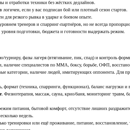
ы и отработки техники без жёстких дедлайнов.
логичен, если у вас подписан бой или плотный сезон стартов.
н для резкого рывка в ударке и боевом опыте.
уровнем тренеров и спарринг-партнёров, но не всегда пропорцио
), уровня подготовки, бюджета и готовности выдержать режим.
бою/турниру, фазы лагеря (втягивание, пик, спад) и контроль фор
и, наличие специалистов по ММА, боксу, борьбе, ОФП, восстано
совые категории, наличие людей, имитирующих оппонента. Для 
нь, формат (техника, спарринги, функционал), баланс нагрузки и
е
. Физиотерапия, массаж, сауна, крио/баня, мониторинг травм, б
, режим питания, бытовой комфорт, отсутствие лишних раздражите
есколько недель.
олько тренировки или ещё проживание, питание, восстановление,