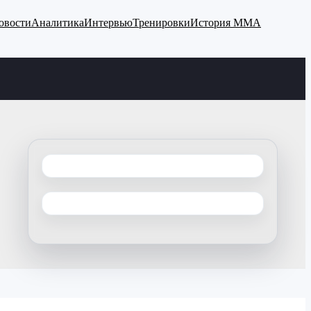
овости
Аналитика
Интервью
Тренировки
История ММА