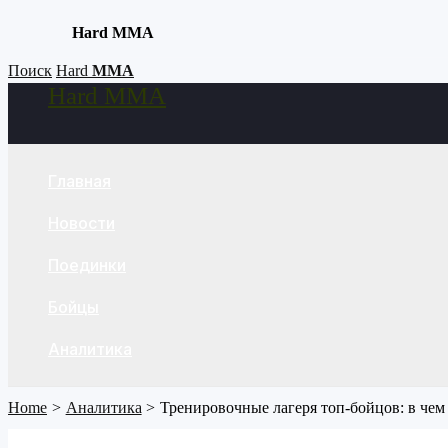
Hard MMA
Skip
Поиск
Hard
MMA
Hard MMA
to
Search
content
Главная
Новости
Поединки
Бойцы
Аналитика
Home
Аналитика
Тренировочные лагеря топ-бойцов: в чем