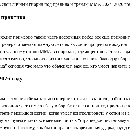
ать свой личный гибрид под правила и тренды ММА 2024–2026 го
и практика
ыходит примерно такой: часть досрочных побед все еще приходи
 тренеры отмечают важную деталь: высокие проценты нокаутов ч
 по ударному стилю ММА в спортзале, где акцент делается на ад
тся заметно, что многие из них удерживают пояс благодаря борьбе
а” сегодня уже мало что объясняет, важнее, кто умеет навязать 
2026 году
ыков: умения сбивать темп соперника, вязать в клинче, работат
изионов часто имеют базу в борьбе или грэпплинге, просто не 
ратит меньше энергии, когда умеет контролировать у сетки и не 
ду мы будем видеть всё меньше чистых “страйкеров без тэйкдаун
омоушен. Поэтому, как бы ни нравилась зрелищная ударка, фунда