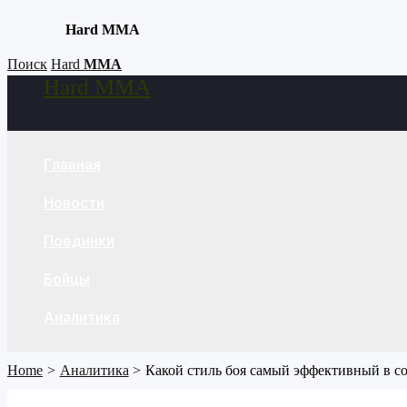
Hard MMA
Skip
Поиск
Hard
MMA
Hard MMA
to
Search
content
Главная
Новости
Поединки
Бойцы
Аналитика
Home
Аналитика
Какой стиль боя самый эффективный в с