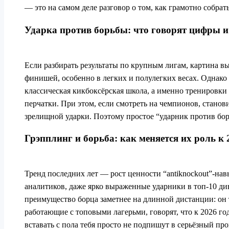
— это на самом деле разговор о том, как грамотно собр
Ударка против борьбы: что говорят цифры 
Если разбирать результаты по крупным лигам, картина в
финишей, особенно в легких и полулегких весах. Однако
классическая кикбоксёрская школа, а именно тренировки
перчатки. При этом, если смотреть на чемпионов, станови
зрелищной ударки. Поэтому простое “ударник против борц
Грэпплинг и борьба: как меняется их роль к 
Тренд последних лет — рост ценности “antiknockout”-нав
аналитиков, даже ярко выраженные ударники в топ‑10 див
преимущество борца заметнее на длинной дистанции: он т
работающие с топовыми лагерьми, говорят, что к 2026 го
вставать с пола тебя просто не подпишут в серьёзный пр